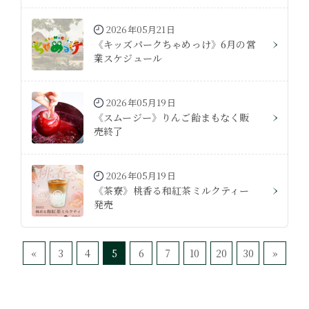
2026年05月21日
《キッズパークちゃめっけ》6月の営
業スケジュール
2026年05月19日
《スムージー》りんご飴まもなく販
売終了
2026年05月19日
《茶寮》桃香る和紅茶ミルクティー
発売
«
3
4
5
6
7
10
20
30
»