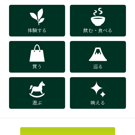
体験する
飲む・食べる
買う
巡る
遊ぶ
映える