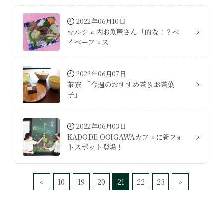
2022年06月10日
マルシェ内お魚屋さん「的な！？ベ
イベーフェス」
2022年06月07日
茶寮 「今週のおすすめ茶＆お茶菓
子」
2022年06月03日
KADODE OOIGAWAカフェに新フォ
トスポット登場！
«
10
19
20
21
22
23
»