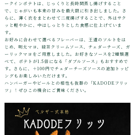
ークインポテトは、じっくりと長時間蒸し揚げすること
で、じゃがいも本来の甘みを最大限に引き出しました。さ
らに、薄く衣をまとわせて二度揚げすることで、外はサク
ッと軽やかに、中はしっとりとした食感に仕上げていま
す。
お好みに合わせて選べるフレーバーは、王道のソルトをは
じめ、明太マヨ、緑茶クリームソース、チェダーチーズ、ガ
ーリックマヨをご用意しました。お好きなソースを2種類選
べて、ポテトが1.5倍になる「ダブルソース」もおすすめで
す。さらに、＋100円でチェダーチーズソースの追加トッピ
ングもお楽しみいただけます。
ハンバーガーやビールとの相性も抜群の「KADODEフリッ
ツ」！ぜひこの機会にご賞味ください。