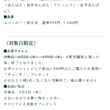
（あんぱん・抹茶あんぱん・クリームパン・紅芋あんぱ
ん）
■魚喜
ふつーの？！鉄火丼 通常999円 → 680円
《対象日限定》
■お茶マルシェ
対象日：4月2日（木）・4月9日（木）
※配布個数に達した
為、終了となりました。
お茶マルシェレジにて税込2,000円以上ご購入のお客様へ
「ギョー天！」プレゼント
※おひとり様1点／なくなり次第終了／味は選べません
■おおいなび
対象日：4月9日（木）
おおいなびでお買い物をした方へ
オリジナル人足飴をプレゼント