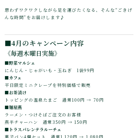
思わずワクワクしながら足を運びたくなる、そんな“ごきげ
んな時間”をお届けします♪
■4月のキャンペーン内容
《毎週木曜日実施》
■野菜マルシェ
にんじん・じゃがいも・玉ねぎ 1袋99円
■カフェ
平日限定ミニクレープを特別価格で販売
■お茶漬け
トッピングの温泉たまご 通常100円 → 70円
■麺屋燕
ラーメン・つけそばご注文のお客様
燕半チャーハン 通常350円 → 150円
■トラスパレンテラルーチェ
菓子パン4個セット 通常1,120円 → 1,080円