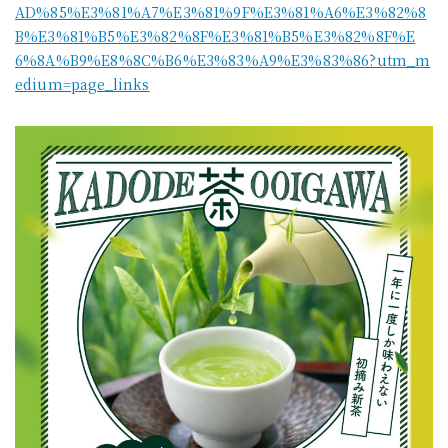
AD%85%E3%81%A7%E3%81%9F%E3%81%A6%E3%82%8
B%E3%81%B5%E3%82%8F%E3%81%B5%E3%82%8F%E
6%8A%B9%E8%8C%B6%E3%83%A9%E3%83%86?utm_m
edium=page_links