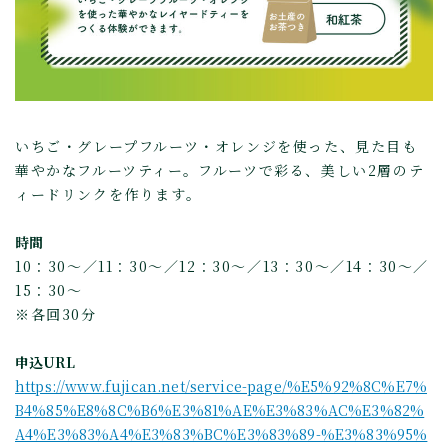
いちご・グレープフルーツ・オレンジを使った、見た目も
華やかなフルーツティー。フルーツで彩る、美しい2層のテ
ィードリンクを作ります。
時間
10：30～／11：30～／12：30～／13：30～／14：30～／
15：30～
※各回30分
申込URL
https://www.fujican.net/service-page/%E5%92%8C%E7%
B4%85%E8%8C%B6%E3%81%AE%E3%83%AC%E3%82%
A4%E3%83%A4%E3%83%BC%E3%83%89-%E3%83%95%