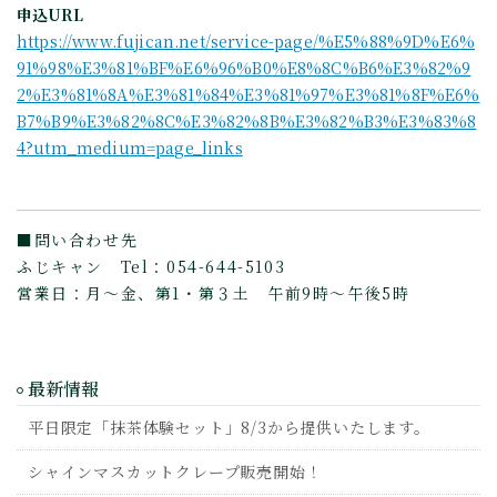
申込URL
https://www.fujican.net/service-page/%E5%88%9D%E6%
91%98%E3%81%BF%E6%96%B0%E8%8C%B6%E3%82%9
2%E3%81%8A%E3%81%84%E3%81%97%E3%81%8F%E6%
B7%B9%E3%82%8C%E3%82%8B%E3%82%B3%E3%83%8
4?utm_medium=page_links
■問い合わせ先
ふじキャン Tel：054-644-5103
営業日：月～金、第1・第３土 午前9時～午後5時
最新情報
平日限定「抹茶体験セット」8/3から提供いたします。
シャインマスカットクレープ販売開始！