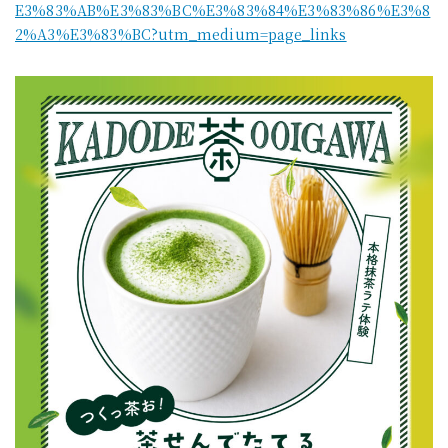
E3%83%AB%E3%83%BC%E3%83%84%E3%83%86%E3%8
2%A3%E3%83%BC?utm_medium=page_links