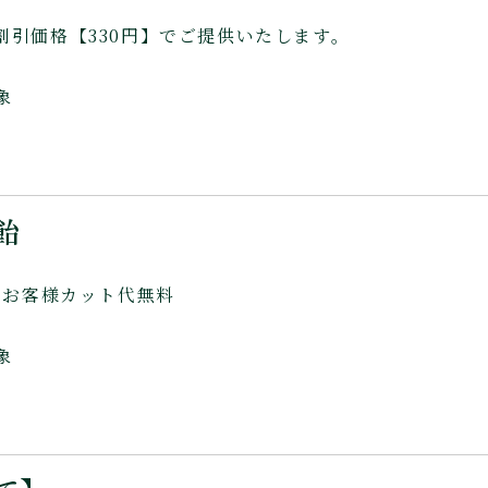
割引価格【330円】でご提供いたします。
象
飴
のお客様カット代無料
象