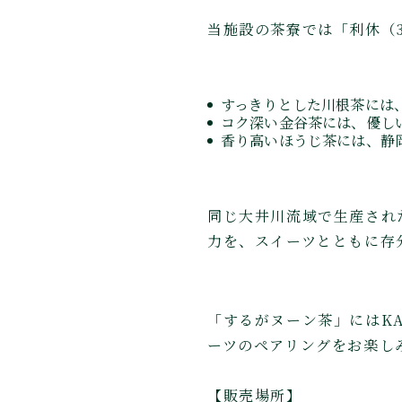
当施設の茶寮では「利休（3
すっきりとした川根茶には
コク深い金谷茶には、優し
香り高いほうじ茶には、静
同じ大井川流域で生産され
力を、スイーツとともに存
「するがヌーン茶」にはKA
ーツのペアリングをお楽し
【販売場所】