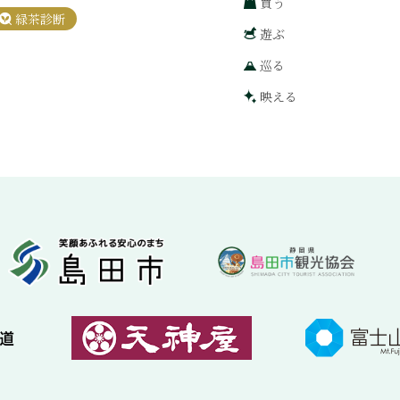
買う
緑茶診断
遊ぶ
巡る
映える