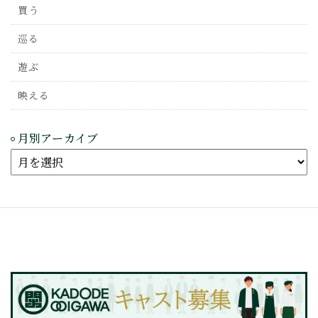
買う
巡る
遊ぶ
映える
月別アーカイブ