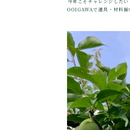
⁡今年こそチャレンジした
OOIGAWAで道具・材