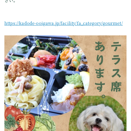
さい。
https://kadode-ooigawa.jp/facility/fa_category/gourmet/