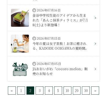
2026年07月16日
金谷中学校生徒のアイデアから生ま
れた「あんこ抹茶ティラミス」が7/1
8(土)より新登場！
2026年07月15日
今年の夏は女子茶旅！お茶に癒され
る、KADODE OOIGAWAの夏時間。
2026年07月05日
JAおおいがわ「cocoro melon」販
売のお知らせ
«
1
2
3
4
5
10
20
30
»